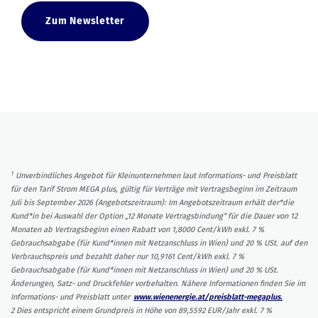
Zum Newsletter
1
Unverbindliches Angebot für Kleinunternehmen laut Informations- und Preisblatt
für den Tarif Strom MEGA plus, gültig für Verträge mit Vertragsbeginn im Zeitraum
Juli bis September 2026 (Angebotszeitraum): Im Angebotszeitraum erhält der*die
Kund*in bei Auswahl der Option „12 Monate Vertragsbindung“ für die Dauer von 12
Monaten ab Vertragsbeginn einen Rabatt von 1,8000 Cent/kWh exkl. 7 %
Gebrauchsabgabe (für Kund*innen mit Netzanschluss in Wien) und 20 % USt. auf den
Verbrauchspreis und bezahlt daher nur 10,9161 Cent/kWh exkl. 7 %
Gebrauchsabgabe (für Kund*innen mit Netzanschluss in Wien) und 20 % USt.
Änderungen, Satz- und Druckfehler vorbehalten. Nähere Informationen finden Sie im
Informations- und Preisblatt unter
www.wienenergie.at/preisblatt-megaplus.
2 Dies entspricht einem Grundpreis in Höhe von 89,5592 EUR/Jahr exkl. 7 %