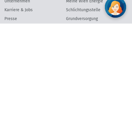
Unternehmen
Meine Wien Energie
Karriere & Jobs
Schlichtungsstelle
Presse
Grundversorgung
Energie & Klimaschutz
Barrierefreiheit
Verantwortung
Newsletter anmelden
Vertrag widerrufen
AGB
Datenschutzinformation
Impressum
Vertrag widerrufen
©
2026
Wien Energie GmbH | Wien Energie Vertrieb GmbH & Co KG