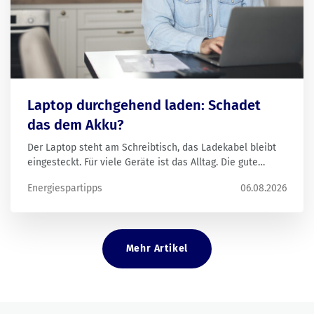
Laptop durchgehend laden: Schadet
das dem Akku?
Der Laptop steht am Schreibtisch, das Ladekabel bleibt
eingesteckt. Für viele Geräte ist das Alltag. Die gute
Nachricht: Bei modernen Laptops ist das meist kein
Energiespartipps
06.08.2026
Problem. Für die Lebensdauer des Akkus sind andere
Faktoren wichtig.
Mehr Artikel