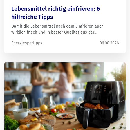
Lebensmittel richtig einfrieren: 6
hilfreiche Tipps
Damit die Lebensmittel nach dem Einfrieren auch
wirklich frisch und in bester Qualität aus der
Tiefkühltruhe kommen, gibt es einiges zu beachten. Wir
Energiespartipps
06.08.2026
haben die wichtigsten Tipps rund ums Einfrieren
zusammengefasst.