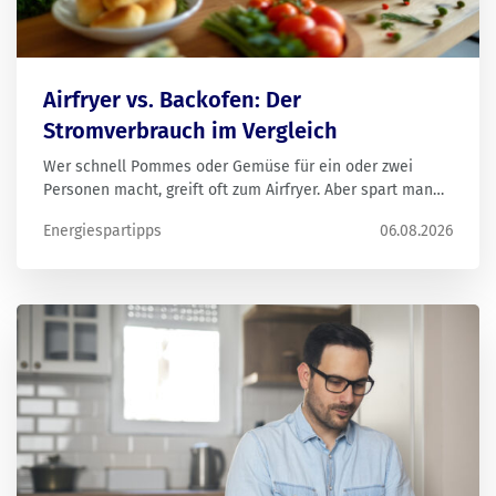
Airfryer vs. Backofen: Der
Stromverbrauch im Vergleich
Wer schnell Pommes oder Gemüse für ein oder zwei
Personen macht, greift oft zum Airfryer. Aber spart man
damit wirklich Strom im Vergleich zum Backofen? In
Energiespartipps
06.08.2026
vielen Fällen ja – vor allem bei kleinen Portionen und
kurzen Garzeiten. Der Verbrauch liegt dann oft unter dem
eines Backofens.