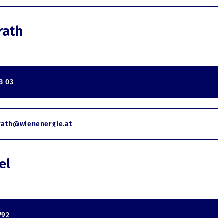
rath
3 03
rath@wienenergie.at
el
792