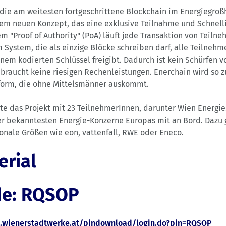
s die am weitesten fortgeschrittene Blockchain im Energiegroß
em neuen Konzept, das eine exklusive Teilnahme und Schnell
m "Proof of Authority" (PoA) läuft jede Transaktion von Teilne
m System, die als einzige Blöcke schreiben darf, alle Teilnehm
inem kodierten Schlüssel freigibt. Dadurch ist kein Schürfen 
braucht keine riesigen Rechenleistungen. Enerchain wird so zu
tform, die ohne Mittelsmänner auskommt.
ete das Projekt mit 23 TeilnehmerInnen, darunter Wien Energie
er bekanntesten Energie-Konzerne Europas mit an Bord. Dazu 
onale Größen wie eon, vattenfall, RWE oder Eneco.
erial
de: RQSOP
k.wienerstadtwerke.at/pindownload/login.do?pin=RQSOP