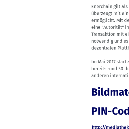
Enerchain gilt al
überzeugt mit ein
ermöglicht. Mit de
eine "Autorität" i
Transaktion mit e
notwendig und es 
dezentralen Plat
Im Mai 2017 start
bereits rund 50 d
anderen internati
Bildmat
PIN-Co
http://mediathe