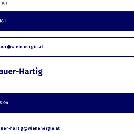
her
181
hoor@wienenergie.at
auer-Hartig
3 04
auer-hartig@wienenergie.at