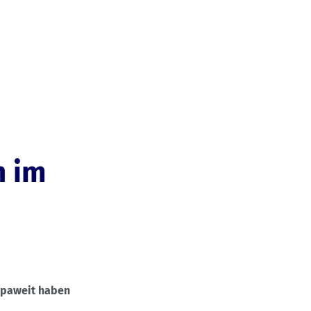
Produkte
Erleben
Hilfe
n im
ropaweit haben