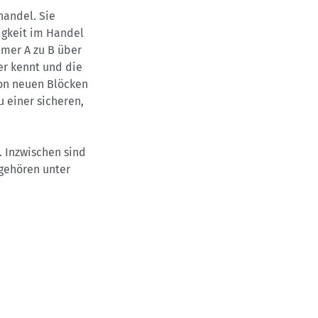
handel. Sie
igkeit im Handel
hmer A zu B über
er kennt und die
von neuen Blöcken
 einer sicheren,
. Inzwischen sind
gehören unter