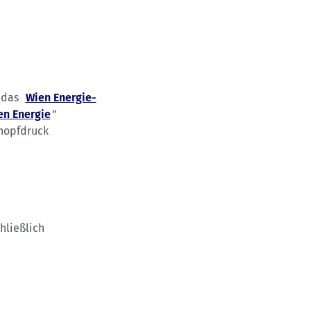
n das
Wien Energie-
en Energie
”
Knopfdruck
hließlich