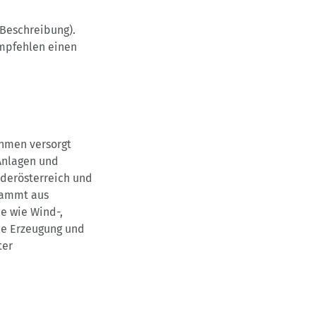
-Beschreibung).
mpfehlen einen
ehmen versorgt
Anlagen und
ederösterreich und
tammt aus
e wie Wind-,
le Erzeugung und
ter