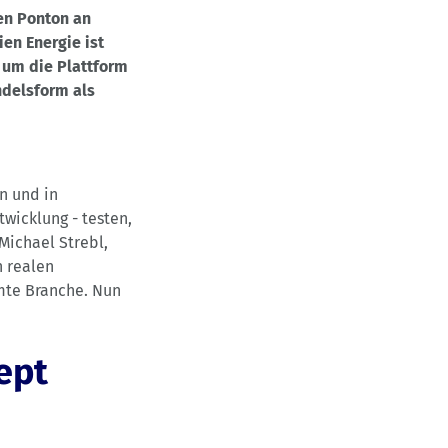
en Ponton an
en Energie ist
, um die Plattform
ndelsform als
n und in
wicklung - testen,
Michael Strebl,
n realen
mte Branche. Nun
ept