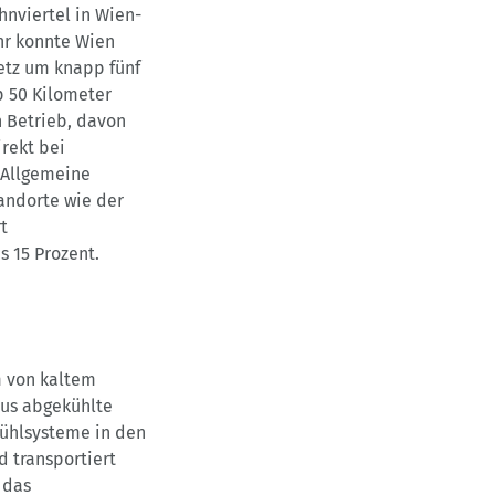
nviertel in Wien-
hr konnte Wien
etz um knapp fünf
p 50 Kilometer
n Betrieb, davon
rekt bei
 Allgemeine
andorte wie der
t
s 15 Prozent.
m von kaltem
ius abgekühlte
Kühlsysteme in den
 transportiert
 das