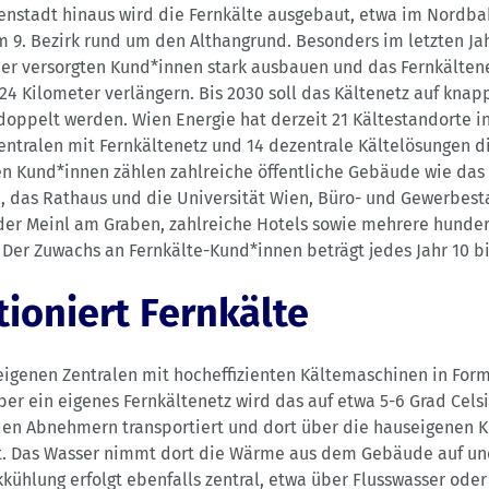
enstadt hinaus wird die Fernkälte ausgebaut, etwa im Nordbah
 9. Bezirk rund um den Althangrund. Besonders im letzten Ja
der versorgten Kund*innen stark ausbauen und das Fernkälten
 24 Kilometer verlängern. Bis 2030 soll das Kältenetz auf knap
doppelt werden. Wien Energie hat derzeit 21 Kältestandorte i
entralen mit Fernkältenetz und 14 dezentrale Kältelösungen di
n Kund*innen zählen zahlreiche öffentliche Gebäude wie das
 das Rathaus und die Universität Wien, Büro- und Gewerbest
er Meinl am Graben, zahlreiche Hotels sowie mehrere hunder
Der Zuwachs an Fernkälte-Kund*innen beträgt jedes Jahr 10 bi
tioniert Fernkälte
 eigenen Zentralen mit hocheffizienten Kältemaschinen in For
ber ein eigenes Fernkältenetz wird das auf etwa 5-6 Grad Cels
den Abnehmern transportiert und dort über die hauseigenen 
t. Das Wasser nimmt dort die Wärme aus dem Gebäude auf und
kkühlung erfolgt ebenfalls zentral, etwa über Flusswasser oder