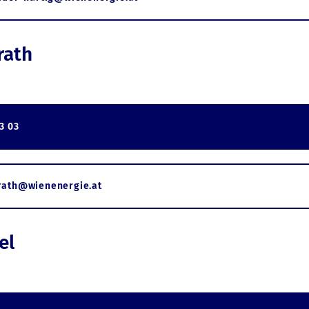
rath
3 03
rath@wienenergie.at
el