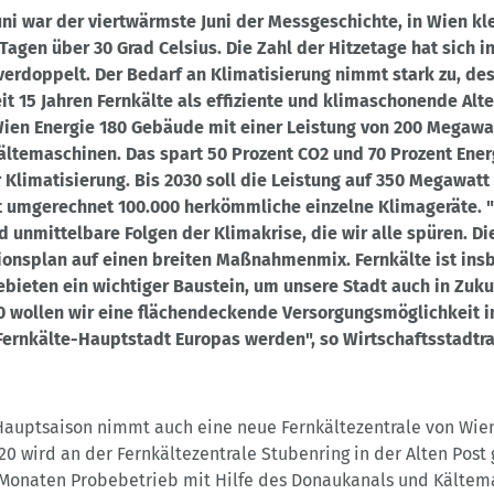
ni war der viertwärmste Juni der Messgeschichte, in Wien kle
Tagen über 30 Grad Celsius. Die Zahl der Hitzetage hat sich i
 verdoppelt. Der Bedarf an Klimatisierung nimmt stark zu, de
eit 15 Jahren Fernkälte als effiziente und klimaschonende Alte
Wien Energie 180 Gebäude mit einer Leistung von 200 Megawat
ältemaschinen. Das spart 50 Prozent CO2 und 70 Prozent Ener
Klimatisierung. Bis 2030 soll die Leistung auf 350 Megawat
t umgerechnet 100.000 herkömmliche einzelne Klimageräte. 
 unmittelbare Folgen der Klimakrise, die wir alle spüren. Di
ionsplan auf einen breiten Maßnahmenmix. Fernkälte ist ins
bieten ein wichtiger Baustein, um unsere Stadt auch in Zuku
30 wollen wir eine flächendeckende Versorgungsmöglichkeit i
Fernkälte-Hauptstadt Europas werden", so Wirtschaftsstadtra
Hauptsaison nimmt auch eine neue Fernkältezentrale von Wien
020 wird an der Fernkältezentrale Stubenring in der Alten Post 
 Monaten Probebetrieb mit Hilfe des Donaukanals und Kältem