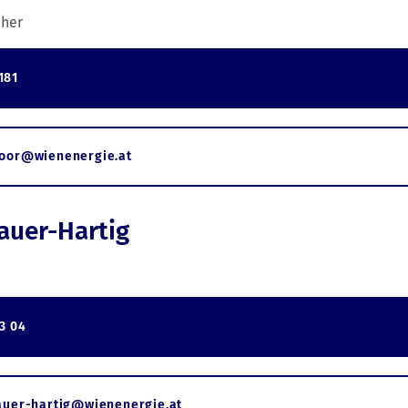
her
181
hoor@wienenergie.at
auer-Hartig
3 04
auer-hartig@wienenergie.at