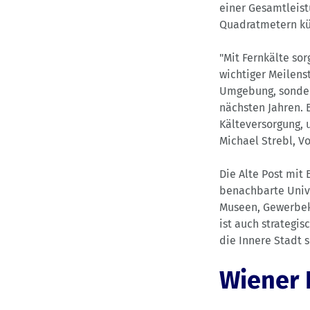
einer Gesamtleist
Quadratmetern kü
"Mit Fernkälte sor
wichtiger Meilens
Umgebung, sonder
nächsten Jahren. 
Kälteversorgung, 
Michael Strebl, V
Die Alte Post mit 
benachbarte Unive
Museen, Gewerbek
ist auch strategis
die Innere Stadt s
Wiener 