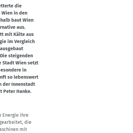
tterte die
n Wien in den
shalb baut Wien
rnative aus.
t mit Kälte aus
gie im Vergleich
t ausgebaut
"Die steigenden
e Stadt Wien setzt
besondere in
nft so lebenswert
n der Innenstadt
t Peter Hanke.
 Energie ihre
gearbeitet, die
aschinen mit