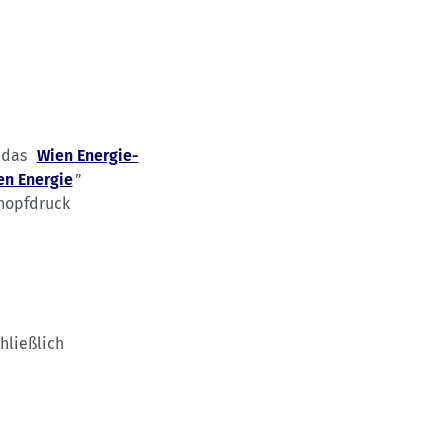
n das
Wien Energie-
en Energie
”
Knopfdruck
hließlich