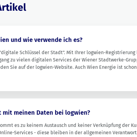
rtikel
wien und wie verwende ich es?
"digitale Schlüssel der Stadt". Mit Ihrer logwien-Registrierung
ang zu vielen digitalen Services der Wiener Stadtwerke-Grupp
nden Sie auf der logwien-Website. Auch Wien Energie ist schon
it den digitalen Kundenportalen Meine Wien Energie und
chaften powered by Wien Energie.
t mit meinen Daten bei logwien?
kommt es zu keinem Austausch und keiner Verknüpfung der K
nline-Services - diese bleiben in der allgemeinen Verantwor