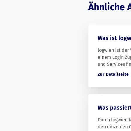
Ähnliche A
Was ist log
logwien ist der 
einem Login Zug
und Services fi
von logwien: m
Zur Detailseite
Energiegemeins
Was passier
Durch logwien 
den einzelnen O