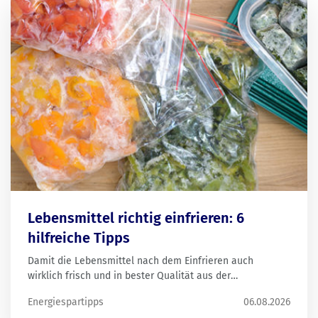
Lebensmittel richtig einfrieren: 6
hilfreiche Tipps
Damit die Lebensmittel nach dem Einfrieren auch
wirklich frisch und in bester Qualität aus der
Tiefkühltruhe kommen, gibt es einiges zu beachten. Wir
Energiespartipps
06.08.2026
haben die wichtigsten Tipps rund ums Einfrieren