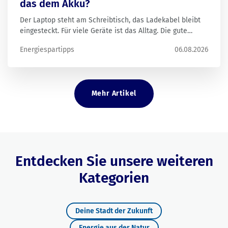
das dem Akku?
Der Laptop steht am Schreibtisch, das Ladekabel bleibt
eingesteckt. Für viele Geräte ist das Alltag. Die gute
Nachricht: Bei modernen Laptops ist das meist kein
Energiespartipps
06.08.2026
Problem. Für die Lebensdauer des Akkus sind andere
Faktoren wichtig.
Mehr Artikel
Entdecken Sie unsere weiteren
Kategorien
Deine Stadt der Zukunft
Energie aus der Natur