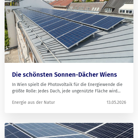
Die schönsten Sonnen-Dächer Wiens
In Wien spielt die Photovoltaik für die Energiewende die
größte Rolle: Jedes Dach, jede ungenützte Fläche wird
gebraucht, um die Klimaziele zu erreichen. Wir haben die
Energie aus der Natur
13.05.2026
schönsten Sonnendächer der Stadt zusammengestellt.