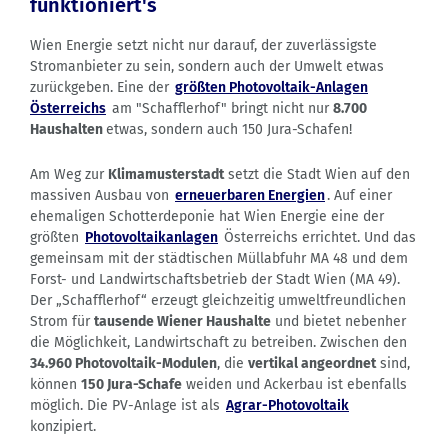
funktioniert's
Wien Energie setzt nicht nur darauf, der zuverlässigste
Stromanbieter zu sein, sondern auch der Umwelt etwas
zurückgeben. Eine der
größten Photovoltaik-Anlagen
Österreichs
am "Schafflerhof" bringt nicht nur
8.700
Haushalten
etwas, sondern auch 150 Jura-Schafen!
Am Weg zur
Klimamusterstadt
setzt die Stadt Wien auf den
massiven Ausbau von
erneuerbaren Energien
. Auf einer
ehemaligen Schotterdeponie hat Wien Energie eine der
größten
Photovoltaikanlagen
Österreichs errichtet. Und das
gemeinsam mit der städtischen Müllabfuhr MA 48 und dem
Forst- und Landwirtschaftsbetrieb der Stadt Wien (MA 49).
Der „Schafflerhof“ erzeugt gleichzeitig umweltfreundlichen
Strom für
tausende Wiener Haushalte
und bietet nebenher
die Möglichkeit, Landwirtschaft zu betreiben. Zwischen den
34.960
Photovoltaik-Modulen
, die
vertikal angeordnet
sind,
können
150 Jura-Schafe
weiden und Ackerbau ist ebenfalls
möglich. Die PV-Anlage ist als
Agrar-Photovoltaik
konzipiert.