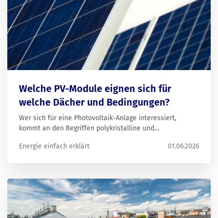
Welche PV-Module eignen sich für
welche Dächer und Bedingungen?
Wer sich für eine Photovoltaik-Anlage interessiert,
kommt an den Begriffen polykristalline und
monokristalline Module nicht vorbei. Wir erklären die
Energie einfach erklärt
01.06.2026
Unterschiede und zeigen, welche Projekte wir mit
welchen Modulen umgesetzt haben.