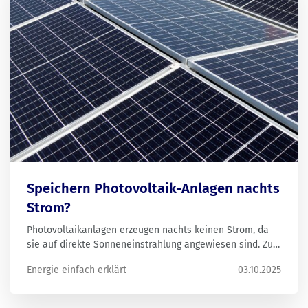
Speichern Photovoltaik-Anlagen nachts
Strom?
Photovoltaikanlagen erzeugen nachts keinen Strom, da
sie auf direkte Sonneneinstrahlung angewiesen sind. Zur
Steigerung des Eigenverbrauchs empfiehlt sich eine
Energie einfach erklärt
03.10.2025
Anpassung des Stromnutzungsverhaltens. Ein PV-
Speicher ermöglicht die Nutzung des tagsüber erzeugten
Stroms auch in der Nacht.