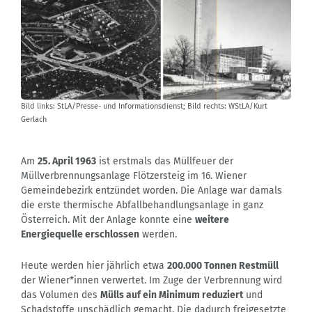
Bild links: StLA/Presse- und Informationsdienst; Bild rechts: WStLA/Kurt
Gerlach
Am
25. April 1963
ist erstmals das Müllfeuer der
Müllverbrennungsanlage Flötzersteig im 16. Wiener
Gemeindebezirk entzündet worden. Die Anlage war damals
die erste thermische Abfallbehandlungsanlage in ganz
Österreich. Mit der Anlage konnte eine
weitere
Energiequelle erschlossen
werden.
Heute werden hier jährlich etwa
200.000 Tonnen Restmüll
der Wiener*innen verwertet. Im Zuge der Verbrennung wird
das Volumen des
Mülls auf ein Minimum reduziert
und
Schadstoffe unschädlich gemacht. Die dadurch freigesetzte