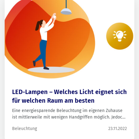
LED-Lampen – Welches Licht eignet sich
für welchen Raum am besten
Eine energiesparende Beleuchtung im eigenen Zuhause
ist mittlerweile mit wenigen Handgriffen möglich. Jedoch
gibt es auch bei LED-Lampen eine große Bandbreite an
Beleuchtung
23.11.2022
Auswahl. Welches Licht sich also für welchen Raum
eignet haben wir hier für Sie zusammengefasst.