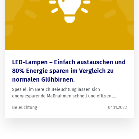
LED-Lampen – Einfach austauschen und
80% Energie sparen im Vergleich zu
normalen Glühbirnen.
Speziell im Bereich Beleuchtung lassen sich
energiesparende Maßnahmen schnell und effizient
umsetzen. Neben dem einfachen Abdrehen von nicht
Beleuchtung
04.11.2022
benötigter Beleuchtung bietet die Nutzung von LED-
Lampen großes Potential, um weniger Energie zu
verbrauchen.