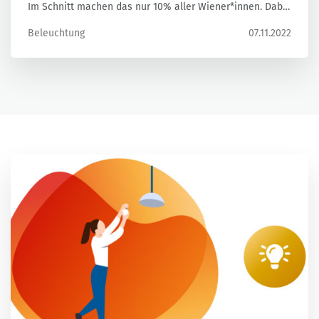
Im Schnitt machen das nur 10% aller Wiener*innen. Dabei
bewirkt das richtig was. Mit folgenden Tipps können Sie
Beleuchtung
07.11.2022
Ihr Einsparpotential durch clevere Nutzung Ihrer
Beleuchtung voll ausschöpfen.