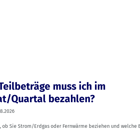
 Teilbeträge muss ich im
t/Quartal bezahlen?
8.2026
, ob Sie Strom/Erdgas oder Fernwärme beziehen und welche B