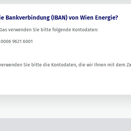
die Bankverbindung (IBAN) von Wien Energie?
Gas verwenden Sie bitte folgende Kontodaten:
 0006 9621 6001
erwenden Sie bitte die Kontodaten, die wir Ihnen mit dem Z