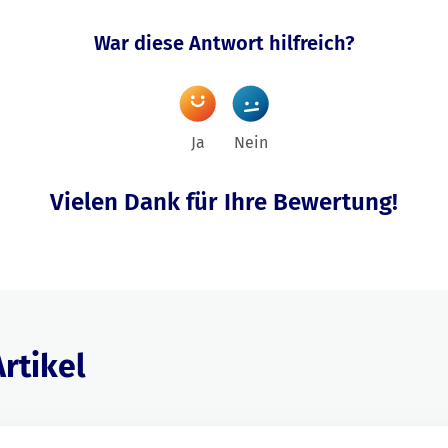
War diese Antwort hilfreich?
Ja
Nein
Vielen Dank für Ihre Bewertung!
rtikel