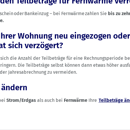
rden Teilbeträge für Fernwärme ver
lschein oder Bankeinzug – bei Fernwärme zahlen Sie
bis zu zeh
e.
 Ihrer Wohnung neu eingezogen oder
t sich verzögert?
 sich die Anzahl der Teilbeträge für eine Rechnungsperiode b
ingern. Die Teilbeträge selbst können dann etwas höher ausf
der Jahresabrechnung zu vermeiden.
e ändern
bei
Strom/Erdgas
als auch bei
Fernwärme
Ihre
Teilbeträge ä