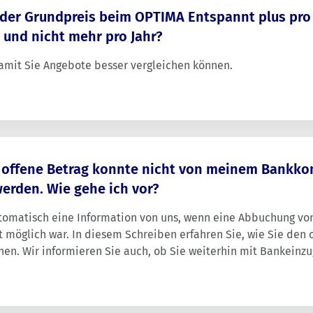
der Grundpreis beim OPTIMA Entspannt plus pr
 und nicht mehr pro Jahr?
amit Sie Angebote besser vergleichen können.
 offene Betrag konnte nicht von meinem Bankko
erden. Wie gehe ich vor?
utomatisch eine Information von uns, wenn eine Abbuchung vo
 möglich war. In diesem Schreiben erfahren Sie, wie Sie den 
en. Wir informieren Sie auch, ob Sie weiterhin mit Bankeinz
sich Ihre Bezahlart (z.B. auf Zahlschein) ändert.