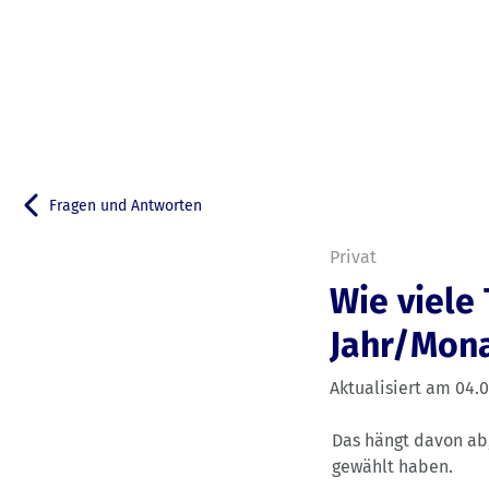
Fragen und Antworten
Zurück zu
Privat
Wie viele
Jahr/Mona
Aktualisiert am
04.0
Das hängt davon ab
gewählt haben.