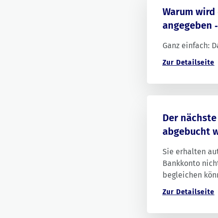
Warum wird 
angegeben ‑
Ganz einfach: D
Zur Detailseite
Der nächste
abgebucht w
Sie erhalten a
Bankkonto nicht
begleichen könn
können oder ob 
Zur Detailseite