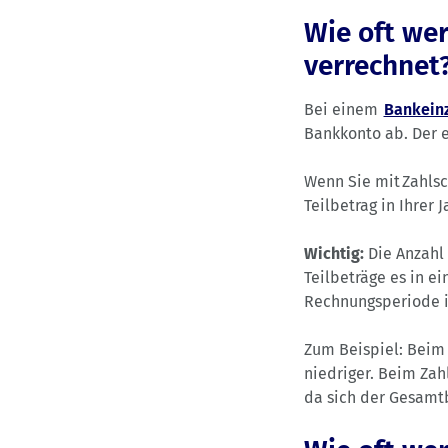
Wie oft wer
verrechnet
Bei einem
Bankein
Bankkonto ab. Der e
Wenn Sie mit Zahlsch
Teilbetrag in Ihrer
Wichtig:
Die Anzahl 
Teilbeträge es in ei
Rechnungsperiode i
Zum Beispiel: Beim 
niedriger. Beim Zahl
da sich der Gesamtb