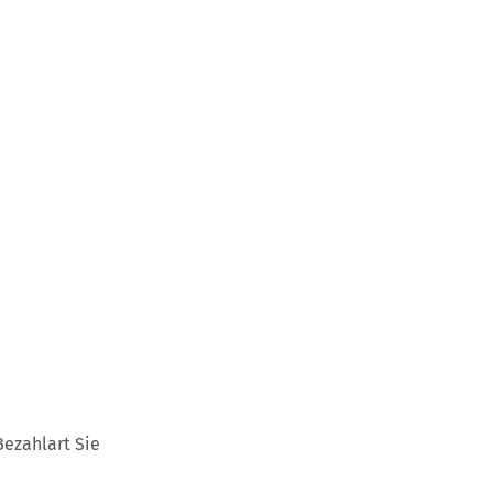
Produkte
Erleben
Hilfe
ezahlart Sie