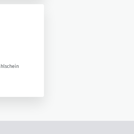
ahlschein