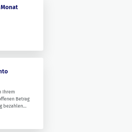
o Monat
nto
n Ihrem
offenen Betrag
ug bezahlen