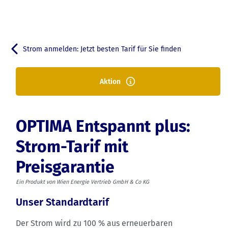
Strom anmelden: Jetzt besten Tarif für Sie finden
Zurück zu
OPTIMA
Aktion
Entspannt plus:
Tarif anmelden
Strom-Tarif mit
OPTIMA Entspannt plus:
Preisgarantie
Strom-Tarif mit
Preisgarantie
Ein Produkt von Wien Energie Vertrieb GmbH & Co KG
Unser Standardtarif
Der Strom wird zu 100 % aus erneuerbaren