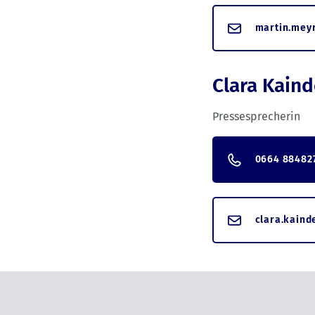
martin.mey
Clara Kaind
Pressesprecherin
0664 88482
clara.kaind