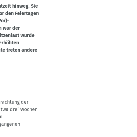
tzeit hinweg. Sie
or den Feiertagen
or)-
n war der
itzenlast wurde
 erhöhten
te treten andere
trachtung der
 etwa drei Wochen
n
rgangenen