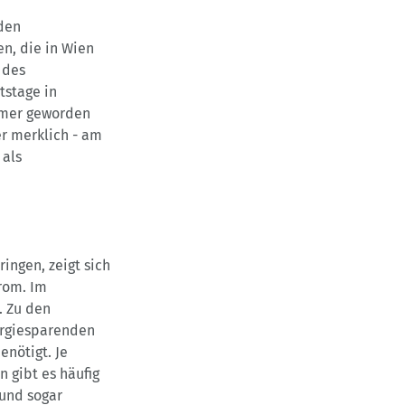
nden
n, die in Wien
 des
tstage in
ärmer geworden
er merklich - am
 als
ingen, zeigt sich
rom. Im
. Zu den
ergiesparenden
enötigt. Je
 gibt es häufig
und sogar