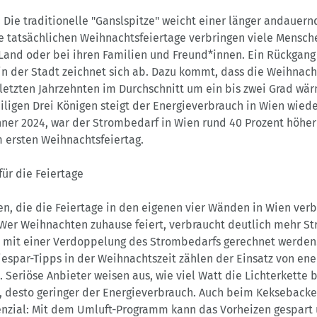
: Die traditionelle "Ganslspitze" weicht einer länger andauer
ie tatsächlichen Weihnachtsfeiertage verbringen viele Mensche
and oder bei ihren Familien und Freund*innen. Ein Rückgang
n der Stadt zeichnet sich ab. Dazu kommt, dass die Weihnach
 letzten Jahrzehnten im Durchschnitt um ein bis zwei Grad w
iligen Drei Königen steigt der Energieverbrauch in Wien wied
nner 2024, war der Strombedarf in Wien rund 40 Prozent höher
 ersten Weihnachtsfeiertag.
für die Feiertage
n, die die Feiertage in den eigenen vier Wänden in Wien verbr
 Wer Weihnachten zuhause feiert, verbraucht deutlich mehr St
n mit einer Verdoppelung des Strombedarfs gerechnet werden
iespar-Tipps in der Weihnachtszeit zählen der Einsatz von en
 Seriöse Anbieter weisen aus, wie viel Watt die Lichterkette b
l, desto geringer der Energieverbrauch. Auch beim Keksebacken
nzial: Mit dem Umluft-Programm kann das Vorheizen gespart 