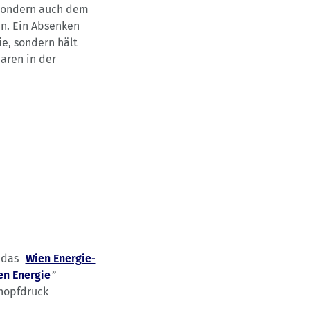
 sondern auch dem
en. Ein Absenken
e, sondern hält
aren in der
n das
Wien Energie-
en Energie
”
Knopfdruck