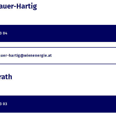
auer-Hartig
3 04
auer-hartig@wienenergie.at
rath
3 03