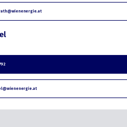
rath@wienenergie.at
el
792
el@wienenergie.at