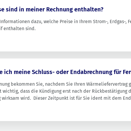
se sind in meiner Rechnung enthalten?
 Informationen dazu, welche Preise in Ihrem Strom-, Erdgas-,
f enthalten sind.
e ich meine Schluss- oder Endabrechnung für F
nung bekommen Sie, nachdem Sie Ihren Wärmeliefervertrag 
t wichtig, dass die Kündigung erst nach der Rückbestätigung 
wirksam wird. Dieser Zeitpunkt ist für Sie ident mit dem En
m Anschluss kann es
bis zu sechs Monate nach Ende des Vertra
hnung bekommen. Wichtig ist, dass Sie unserem
Kundenservic
ei Wochen vor dem Auszug) folgende Daten übermitteln: