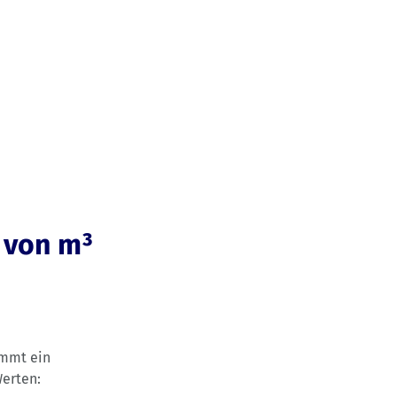
Produkte
Erleben
Hilfe
 von m³
ommt ein
Werten: