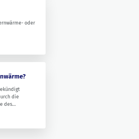
 Fernwärme- oder
ernwärme?
gekündigt
durch die
de des
gs
dauern, bis
e
fristgerecht